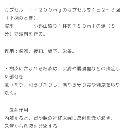
カプセル・・・２００ｍｇのカプセルを１日２～３回
（下痢のとき）
浸剤・・・・小匙山盛り１杯を７５０ｍｌの湯（５
分）で浸剤を作る。
作用：
保護、緩和、緩下、栄養。
・樹皮に含まれる粘液は、皮膚や腸膜壁などの炎症し
た部分を
覆ったり、和らげたりし、傷から守り毒や刺激を取り
除く。
・反射作用
内服すると、胃や腸の神経末端に反射刺激が起き、
尿管から粘液を分泌する。