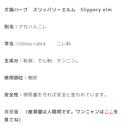
犬猫ハーブ スリッパリーエルム Slippery elm
別名：
アカハルニレ
学名：
Ulmus rubra
ニレ科
主成分：
粘液、でん粉、タンニン。
使用部位：
樹皮
安全性：
使用量を守れば安全と言われています。
推奨量：
（推奨量は人間用です。ワンニャンは
ここ
を
見てね）