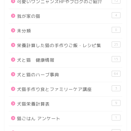
12
可愛いワンニャンズHPやブログのご紹介
4
我が家の猫
8
未分類
25
栄養計算した猫の手作りご飯・レシピ集
15
犬と猫 健康情報
64
犬と猫のハーブ事典
3
犬猫手作り食とファミリーケア講座
9
犬猫栄養計算表
1
猫ごはん アンケート