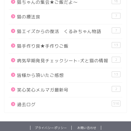
16
猫ちゃんの集会★ご飯だよ～
7
猫の療法食
7
猫エイズからの復活 くるみちゃん物語
13
猫手作り食★手作りご飯
2
病気早期発見チェックシート-犬と猫の情報
13
皆様から頂いたご感想
2
笑心笑心メルマガ最新号
516
過去ログ
プライバシーポリシー
お問い合わせ