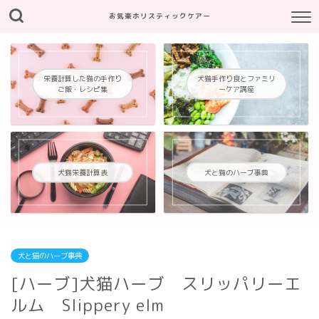
お気楽ホリスティックケアー
栄養計算した猫の手作り
犬猫手作り食とファミリ
ご飯・レシピ集
ーケア講座
犬猫栄養計算表
犬と猫のハーブ事典
犬と猫のハーブ事典
[ハーブ]犬猫ハーブ スリッパリーエ
ルム Slippery elm