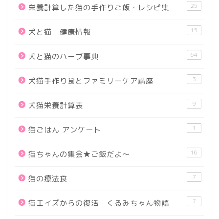
25
栄養計算した猫の手作りご飯・レシピ集
15
犬と猫 健康情報
64
犬と猫のハーブ事典
3
犬猫手作り食とファミリーケア講座
9
犬猫栄養計算表
1
猫ごはん アンケート
16
猫ちゃんの集会★ご飯だよ～
7
猫の療法食
7
猫エイズからの復活 くるみちゃん物語