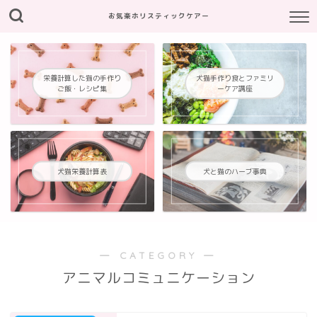
お気楽ホリスティックケアー
栄養計算した猫の手作り
犬猫手作り食とファミリ
ご飯・レシピ集
ーケア講座
犬猫栄養計算表
犬と猫のハーブ事典
― CATEGORY ―
アニマルコミュニケーション