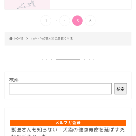
...
1
4
5
6
HOME
(=^・^=)猫と私の居眠り生活
検索
検索
メルマガ登録
メルマガ登録
獣医さんも知らない！犬猫の健康寿命を延ばす究