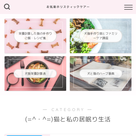
お気楽ホリスティックケアー
栄養計算した猫の手作り
犬猫手作り食とファミリ
ご飯・レシピ集
ーケア講座
犬猫栄養計算表
犬と猫のハーブ事典
― CATEGORY ―
(=^・^=)猫と私の居眠り生活