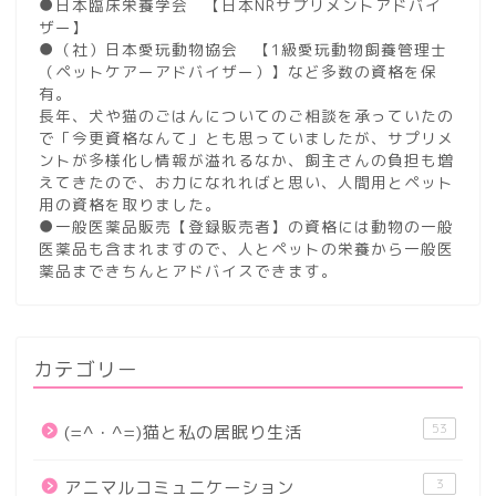
●日本臨床栄養学会 【日本NRサプリメントアドバイ
ザー】
●（社）日本愛玩動物協会 【1級愛玩動物飼養管理士
（ペットケアーアドバイザー）】など多数の資格を保
有。
長年、犬や猫のごはんについてのご相談を承っていたの
で「今更資格なんて」とも思っていましたが、サプリメ
ントが多様化し情報が溢れるなか、飼主さんの負担も増
えてきたので、お力になれればと思い、人間用とペット
用の資格を取りました。
●一般医薬品販売【登録販売者】の資格には動物の一般
医薬品も含まれますので、人とペットの栄養から一般医
薬品まできちんとアドバイスできます。
カテゴリー
53
(=^・^=)猫と私の居眠り生活
3
アニマルコミュニケーション