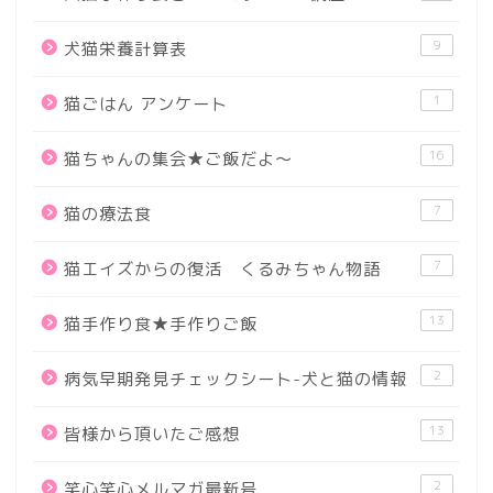
9
犬猫栄養計算表
1
猫ごはん アンケート
16
猫ちゃんの集会★ご飯だよ～
7
猫の療法食
7
猫エイズからの復活 くるみちゃん物語
13
猫手作り食★手作りご飯
2
病気早期発見チェックシート-犬と猫の情報
13
皆様から頂いたご感想
2
笑心笑心メルマガ最新号