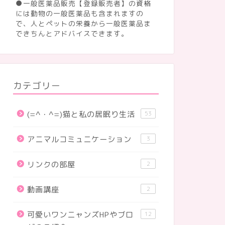
●一般医薬品販売【登録販売者】の資格
には動物の一般医薬品も含まれますの
で、人とペットの栄養から一般医薬品ま
名を書くの忘れたよ♪
題名を書くの忘れたよ♪
できちんとアドバイスできます。
カテゴリー
(=^・^=)猫と私の居眠り生活
53
アニマルコミュニケーション
3
リンクの部屋
2
動画講座
2
可愛いワンニャンズHPやブロ
12