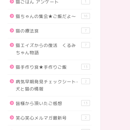
猫ごはん アンケート
1
猫ちゃんの集会★ご飯だよ～
16
猫の療法食
7
猫エイズからの復活 くるみ
7
ちゃん物語
猫手作り食★手作りご飯
13
病気早期発見チェックシート-
2
犬と猫の情報
皆様から頂いたご感想
13
笑心笑心メルマガ最新号
2