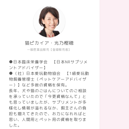
猫ピカイア・光乃樫穂
一般医薬品販売【登録販売者】
●日本臨床栄養学会 【日本NRサプリメ
ントアドバイザー】
●（社）日本愛玩動物協会 【1級愛玩動
物飼養管理士（ペットケアーアドバイザ
ー）】など多数の資格を保有。
長年、犬や猫のごはんについてのご相談
を承っていたので「今更資格なんて」と
も思っていましたが、サプリメントが多
様化し情報が溢れるなか、飼主さんの負
去ログ
過去ログ
担も増えてきたので、お力になれればと
思い、人間用とペット用の資格を取りま
した。