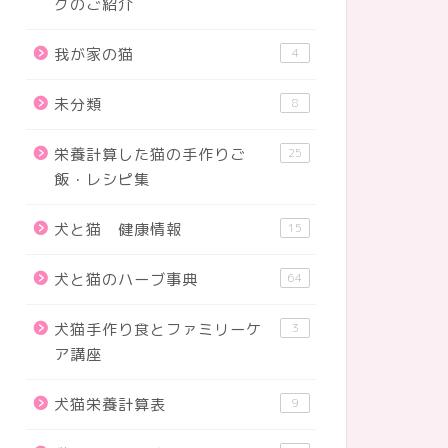
グのご紹介
我が家の猫
4
未分類
8
栄養計算した猫の手作りご
25
飯・レシピ集
犬と猫 健康情報
15
犬と猫のハーブ事典
64
犬猫手作り食とファミリーケ
3
ア講座
犬猫栄養計算表
9