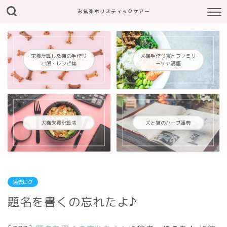
お気楽ホリスティックケアー
栄養計算した猫の手作り
犬猫手作り食とファミリ
ご飯・レシピ集
ーケア講座
犬猫栄養計算表
犬と猫のハーブ事典
過去ログ
題名を書くの忘れたよ♪