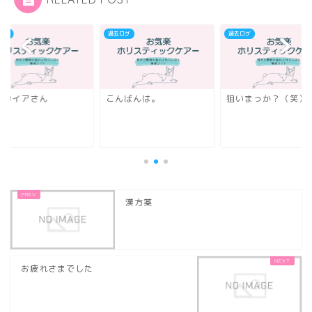
ログ
過去ログ
過去ログ
ピカイアさん
こんばんは。
狙いまっか？（笑）
漢方薬
お疲れさまでした