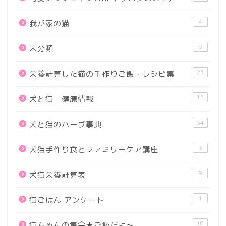
4
我が家の猫
8
未分類
25
栄養計算した猫の手作りご飯・レシピ集
15
犬と猫 健康情報
64
犬と猫のハーブ事典
3
犬猫手作り食とファミリーケア講座
9
犬猫栄養計算表
1
猫ごはん アンケート
16
猫ちゃんの集会★ご飯だよ～