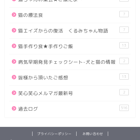
7
猫の療法食
7
猫エイズからの復活 くるみちゃん物語
13
猫手作り食★手作りご飯
2
病気早期発見チェックシート-犬と猫の情報
13
皆様から頂いたご感想
2
笑心笑心メルマガ最新号
516
過去ログ
プライバシーポリシー
お問い合わせ