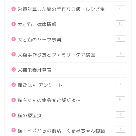
25
栄養計算した猫の手作りご飯・レシピ集
15
犬と猫 健康情報
64
犬と猫のハーブ事典
3
犬猫手作り食とファミリーケア講座
9
犬猫栄養計算表
1
猫ごはん アンケート
16
猫ちゃんの集会★ご飯だよ～
7
猫の療法食
7
猫エイズからの復活 くるみちゃん物語