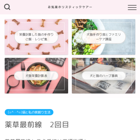
お気楽ホリスティックケアー
栄養計算した猫の手作り
犬猫手作り食とファミリ
ご飯・レシピ集
ーケア講座
犬猫栄養計算表
犬と猫のハーブ事典
(=^・^=)猫と私の居眠り生活
薬草最前線 2回目