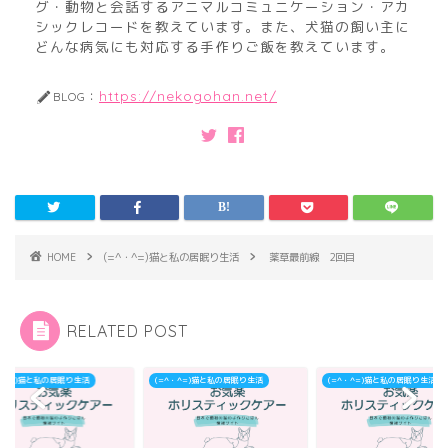
グ・動物と会話するアニマルコミュニケーション・アカ
シックレコードを教えています。また、犬猫の飼い主に
どんな病気にも対応する手作りご飯を教えています。
https://nekogohan.net/
BLOG：
HOME
(=^・^=)猫と私の居眠り生活
薬草最前線 2回目
RELATED POST
^・^=)猫と私の居眠り生活
(=^・^=)猫と私の居眠り生活
(=^・^=)猫と私の居眠り生活