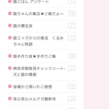
猫ごはん アンケート
1
猫ちゃんの集会★ご飯だよ～
16
内の猫ご飯 ２
ウズラ卵とパーム油
猫の療法食
7
猫エイズからの復活 くるみ
7
ちゃん物語
猫手作り食★手作りご飯
13
病気早期発見チェックシート-
2
犬と猫の情報
皆様から頂いたご感想
13
笑心笑心メルマガ最新号
2