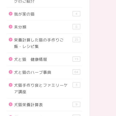
グのご紹介
我が家の猫
4
未分類
8
栄養計算した猫の手作りご
25
飯・レシピ集
犬と猫 健康情報
15
犬と猫のハーブ事典
64
犬猫手作り食とファミリーケ
3
ア講座
養計算した猫の手作りご飯・レシピ集
栄養計算した猫の手作りご飯・レシピ集
犬猫栄養計算表
9