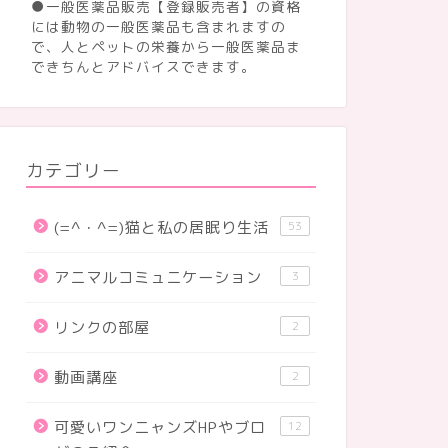
●一般医薬品販売【登録販売者】の資格
には動物の一般医薬品も含まれますの
で、人とペットの栄養から一般医薬品ま
できちんとアドバイスできます。
カテゴリー
(=^・^=)猫と私の居眠り生活
53
アニマルコミュニケーション
3
リンクの部屋
2
動画講座
2
可愛いワンニャンズHPやブロ
12