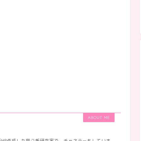
ABOUT ME
HP作成した猫ご飯研究家で、チャネラーもしていま