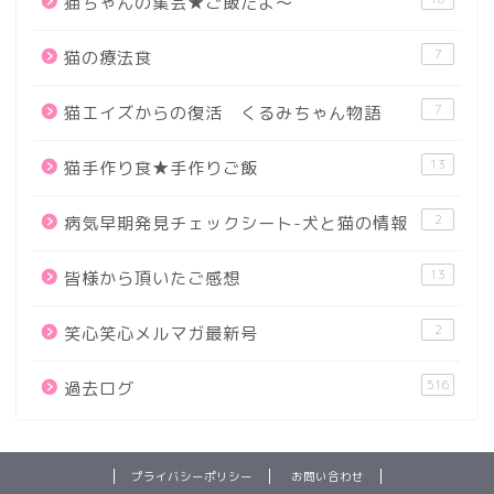
猫ちゃんの集会★ご飯だよ～
7
猫の療法食
7
猫エイズからの復活 くるみちゃん物語
13
猫手作り食★手作りご飯
2
病気早期発見チェックシート-犬と猫の情報
13
皆様から頂いたご感想
2
笑心笑心メルマガ最新号
516
過去ログ
プライバシーポリシー
お問い合わせ