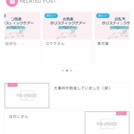
RELATED POST
ログ
過去ログ
過去ログ
まきながら・・
ユウナさん
漢方薬
大事件が勃発していました（涙）
なのこさん