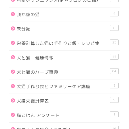
可愛いワンニャンズHPやブログのご紹介
4
我が家の猫
8
未分類
25
栄養計算した猫の手作りご飯・レシピ集
15
犬と猫 健康情報
64
犬と猫のハーブ事典
3
犬猫手作り食とファミリーケア講座
9
犬猫栄養計算表
1
猫ごはん アンケート
16