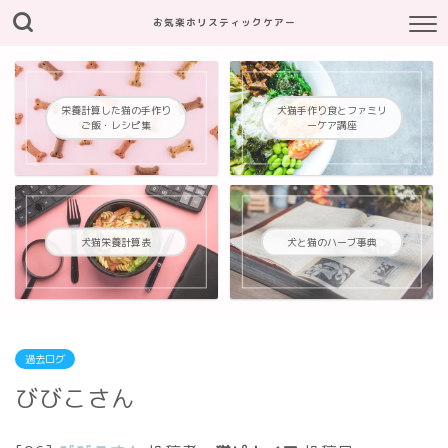
お気楽ホリスティックケアー
栄養計算した猫の手作り
犬猫手作り食とファミリ
ご飯・レシピ集
ーケア講座
犬猫栄養計算表
犬と猫のハーブ事典
過去ログ
びびこさん