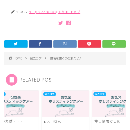
https://nekogohan.net/
BLOG：
HOME
過去ログ
題名を書くの忘れたよ♪
RELATED POST
ログ
過去ログ
過去ログ
ういえば・・・
pochiさん
今日は雨でした