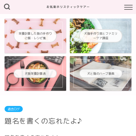
お気楽ホリスティックケアー
栄養計算した猫の手作り
犬猫手作り食とファミリ
ご飯・レシピ集
ーケア講座
犬猫栄養計算表
犬と猫のハーブ事典
過去ログ
題名を書くの忘れたよ♪