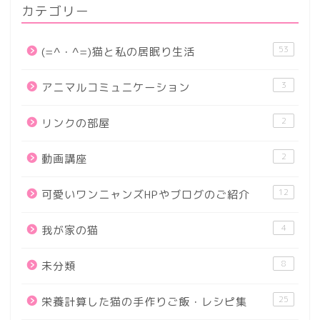
カテゴリー
53
(=^・^=)猫と私の居眠り生活
3
アニマルコミュニケーション
2
リンクの部屋
2
動画講座
12
可愛いワンニャンズHPやブログのご紹介
4
我が家の猫
8
未分類
25
栄養計算した猫の手作りご飯・レシピ集