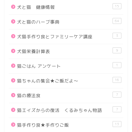
15
犬と猫 健康情報
64
犬と猫のハーブ事典
3
犬猫手作り食とファミリーケア講座
9
犬猫栄養計算表
1
猫ごはん アンケート
16
猫ちゃんの集会★ご飯だよ～
7
猫の療法食
7
猫エイズからの復活 くるみちゃん物語
13
猫手作り食★手作りご飯