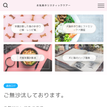
お気楽ホリスティックケアー
栄養計算した猫の手作り
犬猫手作り食とファミリ
ご飯・レシピ集
ーケア講座
犬猫栄養計算表
犬と猫のハーブ事典
過去ログ
ご無沙汰しております。