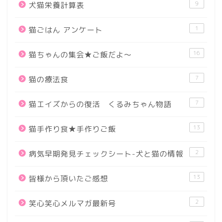
9
犬猫栄養計算表
1
猫ごはん アンケート
16
猫ちゃんの集会★ご飯だよ～
7
猫の療法食
7
猫エイズからの復活 くるみちゃん物語
13
猫手作り食★手作りご飯
2
病気早期発見チェックシート-犬と猫の情報
13
皆様から頂いたご感想
2
笑心笑心メルマガ最新号