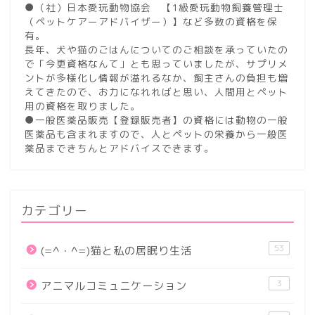
●（社）日本愛玩動物協会 【1級愛玩動物飼養管理士
（ペットケアーアドバイザー）】など多数の資格を保
有。
長年、犬や猫のごはんについてのご相談を承っていたの
で「今更資格なんて」とも思っていましたが、サプリメ
ントが多様化し情報が溢れるなか、飼主さんの負担も増
えてきたので、お力になれればと思い、人間用とペット
用の資格を取りました。
●一般医薬品販売【登録販売者】の資格には動物の一般
医薬品も含まれますので、人とペットの栄養から一般医
薬品まできちんとアドバイスできます。
カテゴリー
53
(=^・^=)猫と私の居眠り生活
3
アニマルコミュニケーション