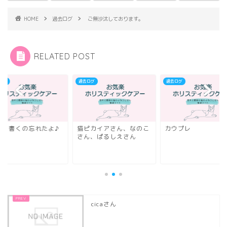
HOME
過去ログ
ご無沙汰しております。
RELATED POST
ログ
過去ログ
過去ログ
名を書くの忘れたよ♪
猫ピカイアさん、なのこ
カウプレ
さん、ぱるしえさん
cicaさん