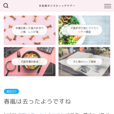
お気楽ホリスティックケアー
栄養計算した猫の手作り
犬猫手作り食とファミリ
ご飯・レシピ集
ーケア講座
犬猫栄養計算表
犬と猫のハーブ事典
過去ログ
春嵐は去ったようですね