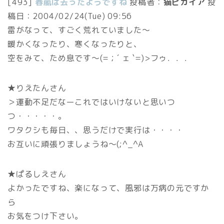
[493]
春嵐は去ったようですね
投稿者：
猫ピカイア
投
稿日：
2004/02/24(Tue) 09:56
雷がなって、すごく荒れていました～
暖かくなったり、寒くなったりと、
空をみて、ため息です～(=；´ ェ `=)>フゥ．．．
★りえたんさん
＞運動不足だなーこれではいけないと思いつ
つ・・・・・。
ワタクシも毎日、、思うだけで実行は・・・・
お互いに頑張りましょうね～(;^_^A
★ぱるしえさん
よかったですね、楽になって、風邪は万病の元ですか
ら
お気をつけ下さい。