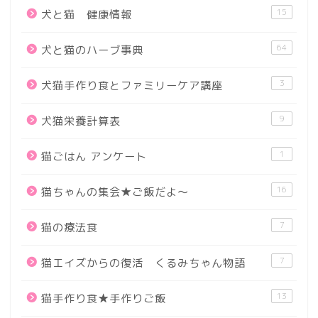
15
犬と猫 健康情報
64
犬と猫のハーブ事典
3
犬猫手作り食とファミリーケア講座
9
犬猫栄養計算表
1
猫ごはん アンケート
16
猫ちゃんの集会★ご飯だよ～
7
猫の療法食
7
猫エイズからの復活 くるみちゃん物語
13
猫手作り食★手作りご飯