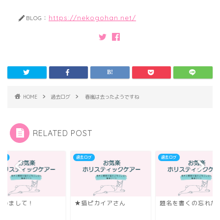
https://nekogohan.net/
BLOG：
HOME
過去ログ
春嵐は去ったようですね
RELATED POST
ログ
過去ログ
過去ログ
じめまして！
★猫ピカイアさん
題名を書くの忘れた