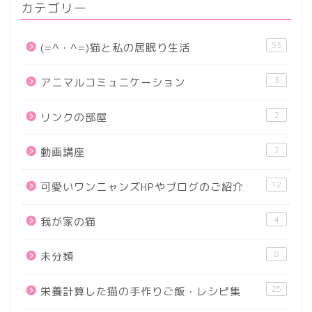
カテゴリー
53
(=^・^=)猫と私の居眠り生活
3
アニマルコミュニケーション
2
リンクの部屋
2
動画講座
12
可愛いワンニャンズHPやブログのご紹介
4
我が家の猫
8
未分類
25
栄養計算した猫の手作りご飯・レシピ集