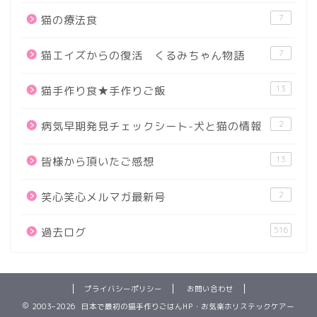
7
猫の療法食
7
猫エイズからの復活 くるみちゃん物語
13
猫手作り食★手作りご飯
2
病気早期発見チェックシート-犬と猫の情報
13
皆様から頂いたご感想
2
笑心笑心メルマガ最新号
516
過去ログ
プライバシーポリシー
お問い合わせ
2003–2026 日本で最初の猫手作りごはんHP・お気楽ホリステックケアー