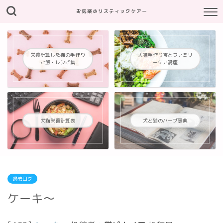
お気楽ホリスティックケアー
栄養計算した猫の手作り
犬猫手作り食とファミリ
ご飯・レシピ集
ーケア講座
犬猫栄養計算表
犬と猫のハーブ事典
過去ログ
ケーキ～