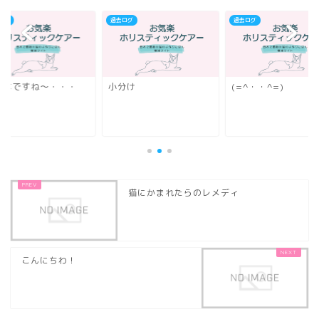
ログ
過去ログ
過去ログ
れはですね～・・・
小分け
(=^・・^=)
猫にかまれたらのレメディ
こんにちわ！