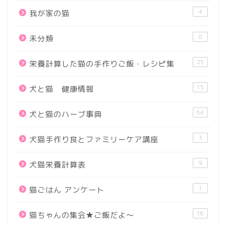
4
我が家の猫
8
未分類
25
栄養計算した猫の手作りご飯・レシピ集
15
犬と猫 健康情報
64
犬と猫のハーブ事典
3
犬猫手作り食とファミリーケア講座
9
犬猫栄養計算表
1
猫ごはん アンケート
16
猫ちゃんの集会★ご飯だよ～