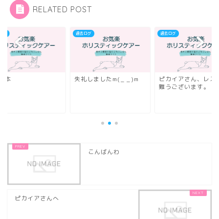
RELATED POST
ログ
過去ログ
過去ログ
:>本
失礼しましたm(_ _)m
ピカイアさん、レス
難うございます。
こんばんわ
ピカイアさんへ