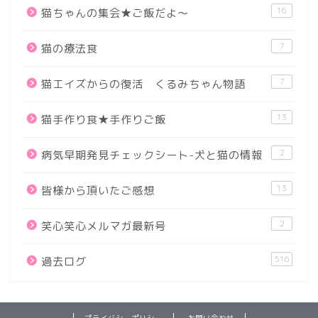
16
猫ちゃんの集会★ご飯だよ～
7
猫の療法食
7
猫エイズからの復活 くるみちゃん物語
13
猫手作り食★手作りご飯
2
病気早期発見チェックシート-犬と猫の情報
13
皆様から頂いたご感想
2
笑心笑心メルマガ最新号
516
過去ログ