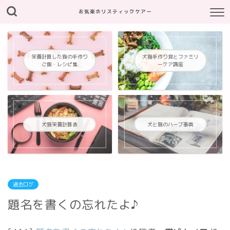
お気楽ホリスティックケアー
栄養計算した猫の手作り
犬猫手作り食とファミリ
ご飯・レシピ集
ーケア講座
犬猫栄養計算表
犬と猫のハーブ事典
過去ログ
題名を書くの忘れたよ♪