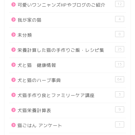
12
可愛いワンニャンズHPやブログのご紹介
4
我が家の猫
8
未分類
25
栄養計算した猫の手作りご飯・レシピ集
15
犬と猫 健康情報
64
犬と猫のハーブ事典
3
犬猫手作り食とファミリーケア講座
9
犬猫栄養計算表
1
猫ごはん アンケート