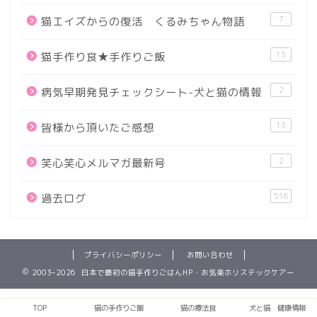
7
猫エイズからの復活 くるみちゃん物語
13
猫手作り食★手作りご飯
2
病気早期発見チェックシート-犬と猫の情報
13
皆様から頂いたご感想
2
笑心笑心メルマガ最新号
516
過去ログ
プライバシーポリシー
お問い合わせ
2003–2026 日本で最初の猫手作りごはんHP・お気楽ホリステックケアー
TOP
猫の手作りご飯
猫の療法食
犬と猫 健康情報