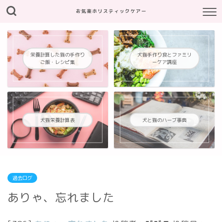
お気楽ホリスティックケアー
栄養計算した猫の手作り
犬猫手作り食とファミリ
ご飯・レシピ集
ーケア講座
犬猫栄養計算表
犬と猫のハーブ事典
過去ログ
ありゃ、忘れました