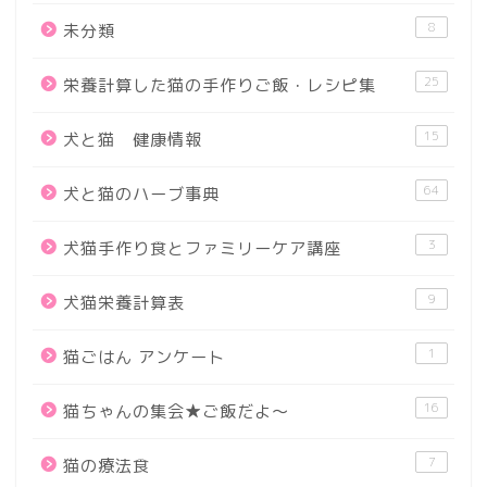
8
未分類
25
栄養計算した猫の手作りご飯・レシピ集
15
犬と猫 健康情報
64
犬と猫のハーブ事典
3
犬猫手作り食とファミリーケア講座
9
犬猫栄養計算表
1
猫ごはん アンケート
16
猫ちゃんの集会★ご飯だよ～
7
猫の療法食