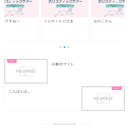
むいですね～
ＹＵＭＩＫＯさま
なのこさん
お勧めサイト
こんばんは。