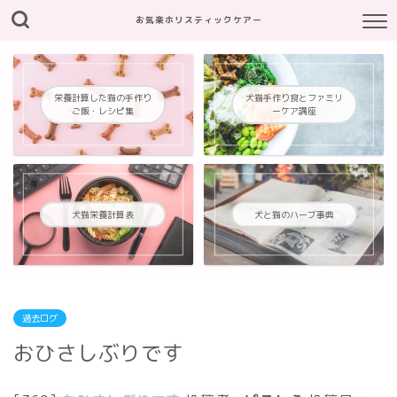
お気楽ホリスティックケアー
栄養計算した猫の手作り
犬猫手作り食とファミリ
ご飯・レシピ集
ーケア講座
犬猫栄養計算表
犬と猫のハーブ事典
過去ログ
おひさしぶりです