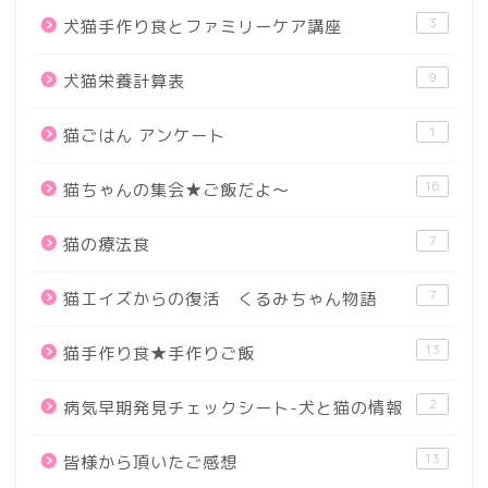
3
犬猫手作り食とファミリーケア講座
9
犬猫栄養計算表
1
猫ごはん アンケート
16
猫ちゃんの集会★ご飯だよ～
7
猫の療法食
7
猫エイズからの復活 くるみちゃん物語
13
猫手作り食★手作りご飯
2
病気早期発見チェックシート-犬と猫の情報
13
皆様から頂いたご感想