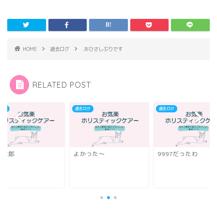
HOME
過去ログ
おひさしぶりです
RELATED POST
ログ
過去ログ
過去ログ
の太郎
よかった～
9997だったわ