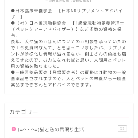
一般医薬品販売【登録販売者】
●日本臨床栄養学会 【日本NRサプリメントアドバイ
ザー】
●（社）日本愛玩動物協会 【1級愛玩動物飼養管理士
（ペットケアーアドバイザー）】など多数の資格を保
有。
長年、犬や猫のごはんについてのご相談を承っていたの
で「今更資格なんて」とも思っていましたが、サプリメ
ントが多様化し情報が溢れるなか、飼主さんの負担も増
えてきたので、お力になれればと思い、人間用とペット
用の資格を取りました。
●一般医薬品販売【登録販売者】の資格には動物の一般
医薬品も含まれますので、人とペットの栄養から一般医
薬品まできちんとアドバイスできます。
カテゴリー
53
(=^・^=)猫と私の居眠り生活