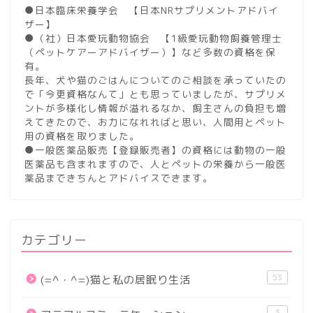
●日本臨床栄養学会 【日本NRサプリメントアドバイ
ザー】
●（社）日本愛玩動物協会 【1級愛玩動物飼養管理士
（ペットケアーアドバイザー）】など多数の資格を保
有。
長年、犬や猫のごはんについてのご相談を承っていたの
で「今更資格なんて」とも思っていましたが、サプリメ
ントが多様化し情報が溢れるなか、飼主さんの負担も増
えてきたので、お力になれればと思い、人間用とペット
用の資格を取りました。
●一般医薬品販売【登録販売者】の資格には動物の一般
医薬品も含まれますので、人とペットの栄養から一般医
薬品まできちんとアドバイスできます。
カテゴリー
53
(=^・^=)猫と私の居眠り生活
3