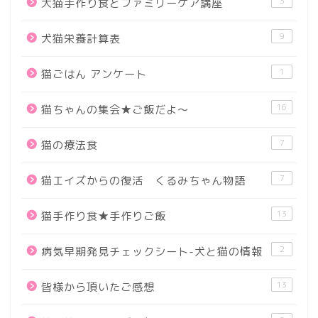
3
犬猫手作り食とファミリーケア講座
9
犬猫栄養計算表
1
猫ごはん アンケート
16
猫ちゃんの集会★ご飯だよ～
7
猫の療法食
7
猫エイズからの復活 くるみちゃん物語
13
猫手作り食★手作りご飯
2
病気早期発見チェックシート-犬と猫の情報
13
皆様から頂いたご感想