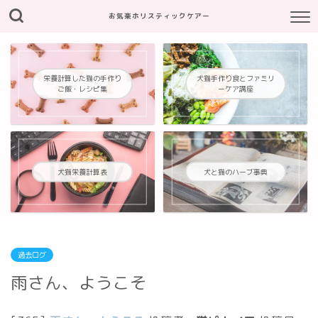
お気楽ホリスティックケアー
栄養計算した猫の手作り
犬猫手作り食とファミリ
ご飯・レシピ集
ーケア講座
犬猫栄養計算表
犬と猫のハーブ事典
過去ログ
雨さん、ようこそ