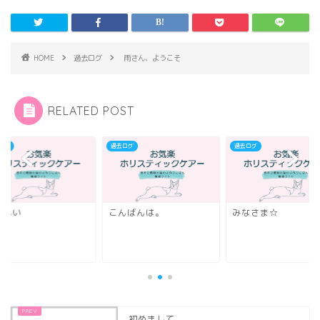
HOME
過去ログ
雨さん、ようこそ
RELATED POST
ログ
過去ログ
過去ログ
いへい
こんばんは。
みなさま☆
初めまして。