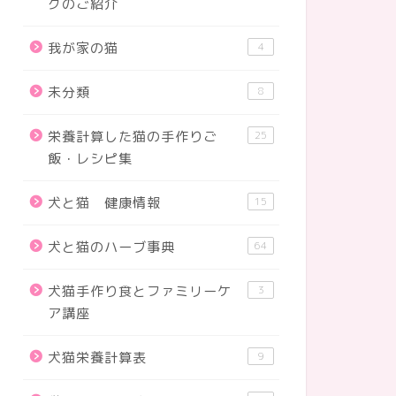
グのご紹介
我が家の猫
4
未分類
8
栄養計算した猫の手作りご
25
飯・レシピ集
犬と猫 健康情報
15
犬と猫のハーブ事典
64
犬猫手作り食とファミリーケ
3
ア講座
犬猫栄養計算表
9