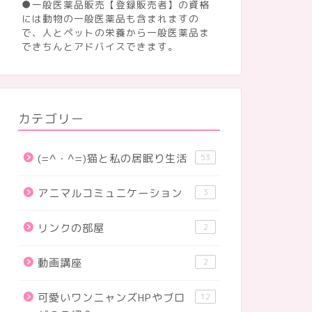
●一般医薬品販売【登録販売者】の資格
には動物の一般医薬品も含まれますの
で、人とペットの栄養から一般医薬品ま
できちんとアドバイスできます。
カテゴリー
(=^・^=)猫と私の居眠り生活
53
アニマルコミュニケーション
3
リンクの部屋
2
動画講座
2
可愛いワンニャンズHPやブロ
12