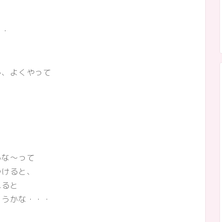
・・
、
か、よくやって
ゝ
るな～って
つけると、
れると
どうかな・・・