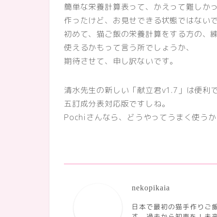
簡単な栄養計算表って、かえって難しか
作ったけど、お見せできる状態ではない
初めて、猫ご飯の栄養計算をする方の、
使えるかもって言う所でしょうか、
期待させて、申し訳ないです。
清水先生の新しい「献立君v1.7」は便利
五訂成分表対応版ですしね。
Pochiさんなら、どうやってうまく使う
nekopikaia
日本で最初の猫手作りご飯
す。過去から知恵を！未