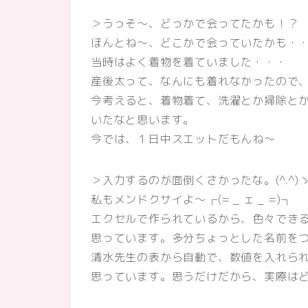
＞うっそ～、どっかで会ってたかも！？
ほんとね～、どこかで会っていたかも・
当時はよく着物を着ていました・・・
産後太って、なんにも着れなかったので
今考えると、着物着て、洗濯とか掃除と
いたなと思います。
今では、１日中スエットだもんね～
＞入力するのが面倒くさかったな。(^.^)
私もメンドクサイよ～┌(= _ ェ _ =)┐
エクセルで作られているから、色々でき
思っています。多分ちょっとした名前を
清水先生の表から自動で、数値を入れら
思っています。思うだけだから、実際は