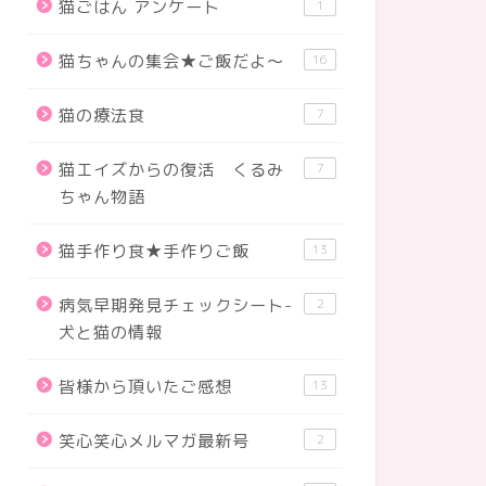
猫ごはん アンケート
1
猫ちゃんの集会★ご飯だよ～
16
猫の療法食
7
猫エイズからの復活 くるみ
7
ちゃん物語
猫手作り食★手作りご飯
13
病気早期発見チェックシート-
2
犬と猫の情報
皆様から頂いたご感想
去ログ
過去ログ
13
笑心笑心メルマガ最新号
2