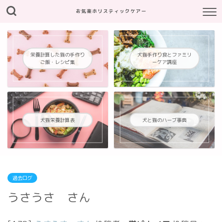
お気楽ホリスティックケアー
栄養計算した猫の手作り
犬猫手作り食とファミリ
ご飯・レシピ集
ーケア講座
犬猫栄養計算表
犬と猫のハーブ事典
過去ログ
うさうさ さん