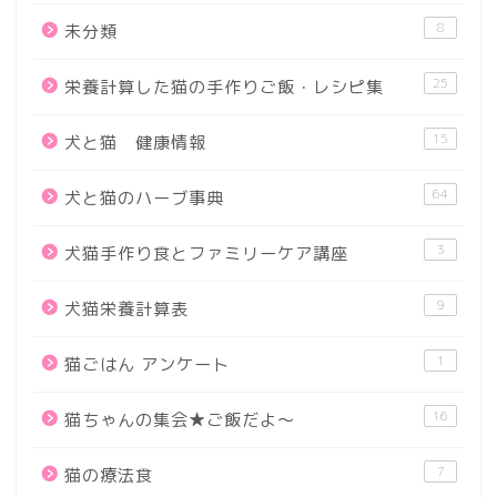
8
未分類
25
栄養計算した猫の手作りご飯・レシピ集
15
犬と猫 健康情報
64
犬と猫のハーブ事典
3
犬猫手作り食とファミリーケア講座
9
犬猫栄養計算表
1
猫ごはん アンケート
16
猫ちゃんの集会★ご飯だよ～
7
猫の療法食