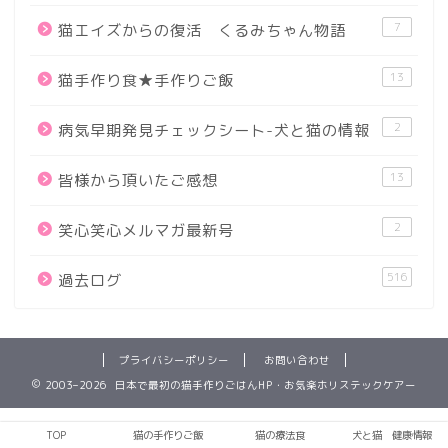
7
猫エイズからの復活 くるみちゃん物語
13
猫手作り食★手作りご飯
2
病気早期発見チェックシート-犬と猫の情報
13
皆様から頂いたご感想
2
笑心笑心メルマガ最新号
516
過去ログ
プライバシーポリシー
お問い合わせ
2003–2026 日本で最初の猫手作りごはんHP・お気楽ホリステックケアー
TOP
猫の手作りご飯
猫の療法食
犬と猫 健康情報