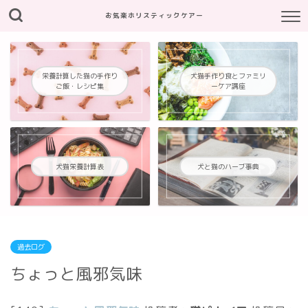
お気楽ホリスティックケアー
栄養計算した猫の手作り
犬猫手作り食とファミリ
ご飯・レシピ集
ーケア講座
犬猫栄養計算表
犬と猫のハーブ事典
過去ログ
ちょっと風邪気味