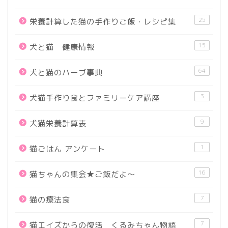
25
栄養計算した猫の手作りご飯・レシピ集
15
犬と猫 健康情報
64
犬と猫のハーブ事典
3
犬猫手作り食とファミリーケア講座
9
犬猫栄養計算表
1
猫ごはん アンケート
16
猫ちゃんの集会★ご飯だよ～
7
猫の療法食
7
猫エイズからの復活 くるみちゃん物語