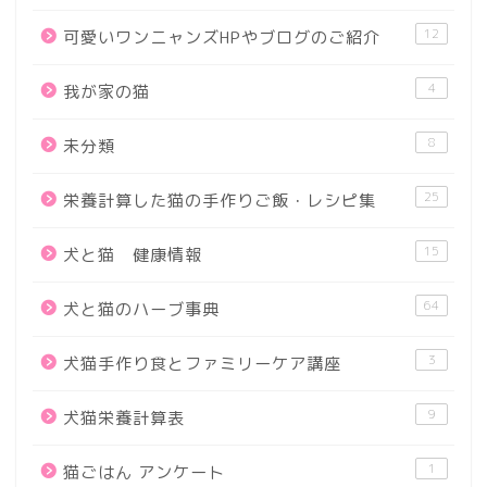
12
可愛いワンニャンズHPやブログのご紹介
4
我が家の猫
8
未分類
25
栄養計算した猫の手作りご飯・レシピ集
15
犬と猫 健康情報
64
犬と猫のハーブ事典
3
犬猫手作り食とファミリーケア講座
9
犬猫栄養計算表
1
猫ごはん アンケート