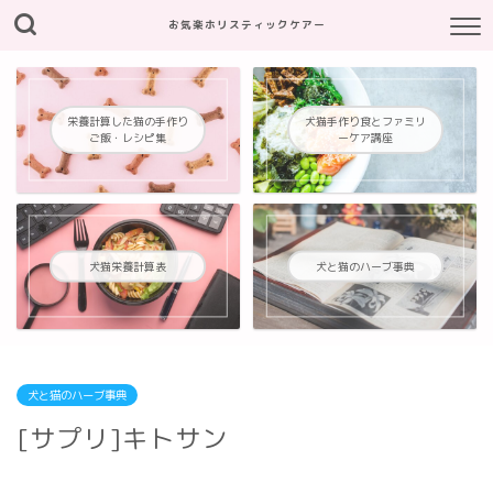
お気楽ホリスティックケアー
栄養計算した猫の手作り
犬猫手作り食とファミリ
ご飯・レシピ集
ーケア講座
犬猫栄養計算表
犬と猫のハーブ事典
犬と猫のハーブ事典
[サプリ]キトサン