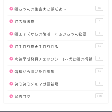
16
猫ちゃんの集会★ご飯だよ～
7
猫の療法食
7
猫エイズからの復活 くるみちゃん物語
13
猫手作り食★手作りご飯
2
病気早期発見チェックシート-犬と猫の情報
13
皆様から頂いたご感想
2
笑心笑心メルマガ最新号
516
過去ログ