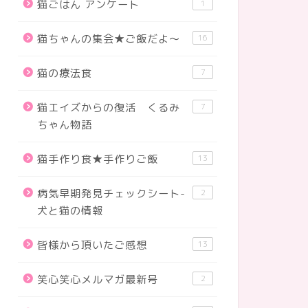
猫ごはん アンケート
1
猫ちゃんの集会★ご飯だよ～
16
猫の療法食
7
猫エイズからの復活 くるみ
7
ちゃん物語
猫手作り食★手作りご飯
13
病気早期発見チェックシート-
2
犬と猫の情報
皆様から頂いたご感想
13
笑心笑心メルマガ最新号
2