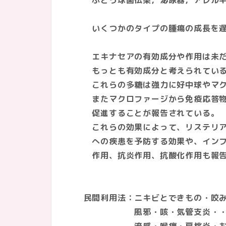
ぶどう球菌伝染，泌尿器，アレルギー
いくつかのタイプの腫瘍の成長を遅
エキナセアの有効成分や作用は未だす
もっとも有効成分と考えられてい
これらの多糖は強力に好中球やマクロ
またマクロファージから免疫応答物質
促進することが報告されている。
これらの効果によって、リステリア菌
への疾患を予防する効果や、インフル
作用、抗炎作用、抗酸化作用も報告
民間利用法：ニキビとできもの・咬み
風邪・咳・気管支炎・・アレ