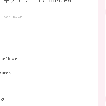
nPico / Pixabay
eflower
purea
ク