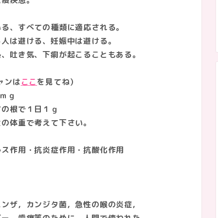
患。
、すべての種類に適応される。
は避ける、妊娠中は避ける。
吐き気、下痢が起こることもある。
ャンは
ここ
を見てね）
ｍｇ
の根で１日１ｇ
体重で考えて下さい。
ルス作用・抗炎症作用・抗酸化作用
ザ，カンジタ菌，急性の喉の炎症，