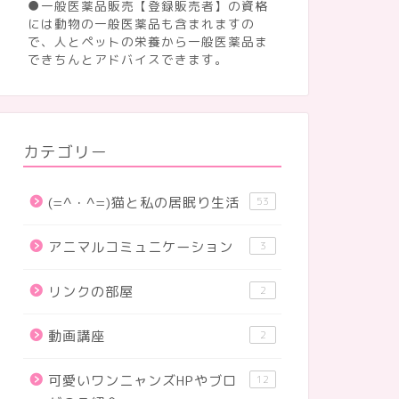
●一般医薬品販売【登録販売者】の資格
には動物の一般医薬品も含まれますの
で、人とペットの栄養から一般医薬品ま
できちんとアドバイスできます。
カテゴリー
(=^・^=)猫と私の居眠り生活
53
アニマルコミュニケーション
3
リンクの部屋
2
動画講座
2
可愛いワンニャンズHPやブロ
12