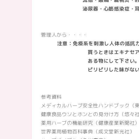
流感・喉痛・扁桃炎・おだや
泌尿器・心筋感染症・耳
管理人から・・・・
注意：免疫系を刺激し人体の抵抗力
買うときはエキナセアルート
ある物にして下さい
ピリピリした味がないものは
参考資料
メディカルハーブ安全性ハンドブック（
健康食品ウソとホンとの見分け方（悠々
薬用ハーブの機能研究（健康産業新聞社
世界薬用植物百科事典（成文堂新光社）