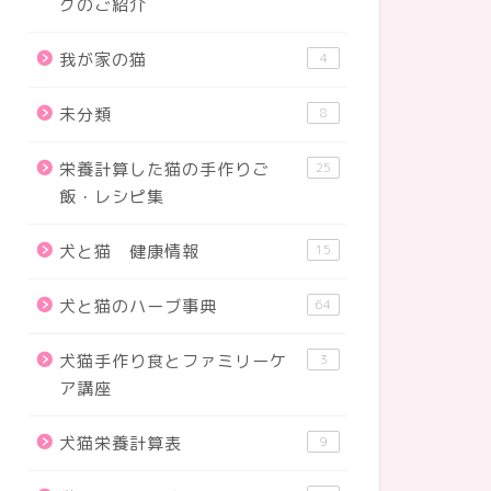
グのご紹介
我が家の猫
4
未分類
8
栄養計算した猫の手作りご
25
飯・レシピ集
犬と猫 健康情報
15
犬と猫のハーブ事典
64
犬猫手作り食とファミリーケ
3
ア講座
犬猫栄養計算表
9