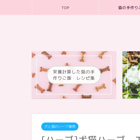
TOP
猫の手作り
栄養計算した猫の手
作りご飯・レシピ集
犬と猫のハーブ事典
[ハーブ]犬猫ハーブ エキ