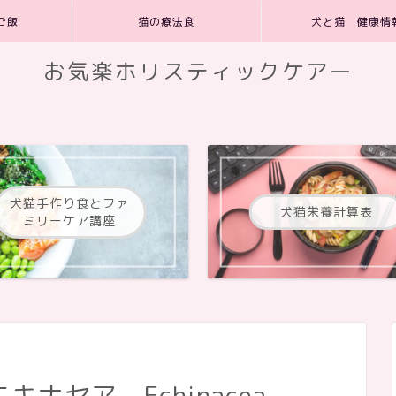
ご飯
猫の療法食
犬と猫 健康情
お気楽ホリスティックケアー
犬猫手作り食とファ
犬猫栄養計算表
ミリーケア講座
ナセア Echinacea