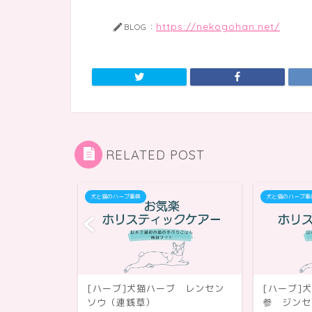
https://nekogohan.net/
BLOG：
RELATED POST
犬と猫のハーブ事典
犬と猫のハーブ事
リ スギナ
[ハーブ]犬猫ハーブ レンセン
[ハーブ]
rsetail
ソウ（連銭草）
参 ジンセン