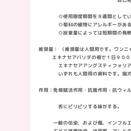
自己免疫疾
◎使用限度期間を８週間としている
◎菊科の植物にアレルギーがある人
◎投薬量によっては短期間の発熱、
推奨量： （推奨量は人間用です。ワンニ
エキナセアパリダの根で１日９００
エキナセアアングスティフォリア
いずれも人間用の資料です。猫犬の
作用：免疫賦活作用・抗菌作用・抗ウィ
舌にピリピリする味がする。
一般の伝染，および傷，インフルエン