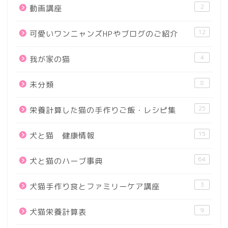
2
動画講座
12
可愛いワンニャンズHPやブログのご紹介
4
我が家の猫
8
未分類
25
栄養計算した猫の手作りご飯・レシピ集
15
犬と猫 健康情報
64
犬と猫のハーブ事典
3
犬猫手作り食とファミリーケア講座
9
犬猫栄養計算表