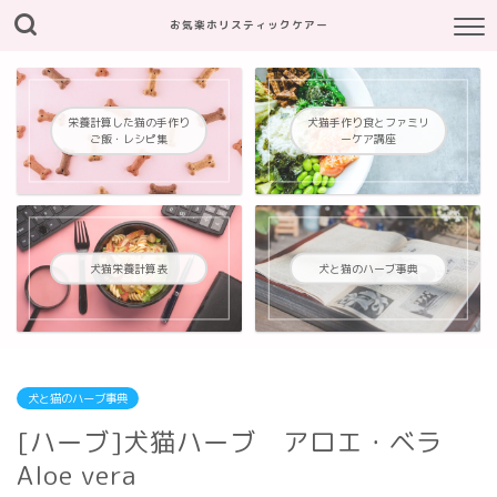
お気楽ホリスティックケアー
栄養計算した猫の手作り
犬猫手作り食とファミリ
ご飯・レシピ集
ーケア講座
犬猫栄養計算表
犬と猫のハーブ事典
犬と猫のハーブ事典
[ハーブ]犬猫ハーブ アロエ・ベラ
Aloe vera