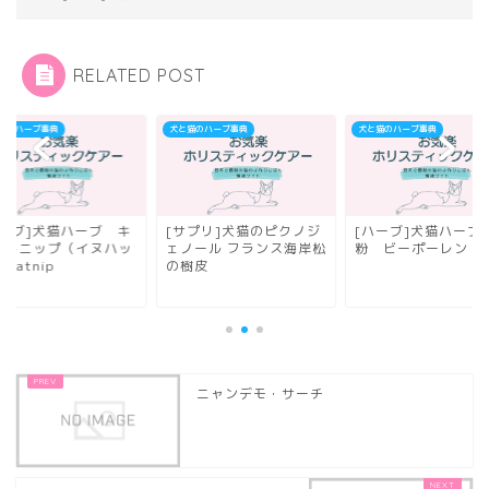
RELATED POST
猫のハーブ事典
犬と猫のハーブ事典
犬と猫のハーブ事典
ハーブ]犬猫ハーブ キ
[サプリ]犬猫のピクノジ
[ハーブ]犬猫ハーブ
ットニップ（イヌハッ
ェノール フランス海岸松
粉 ビーポーレン
 catnip
の樹皮
ニャンデモ・サーチ