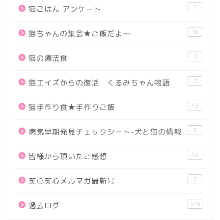
1
猫ごはん アンケート
16
猫ちゃんの集会★ご飯だよ～
7
猫の療法食
7
猫エイズからの復活 くるみちゃん物語
13
猫手作り食★手作りご飯
2
病気早期発見チェックシート-犬と猫の情報
13
皆様から頂いたご感想
2
笑心笑心メルマガ最新号
516
過去ログ