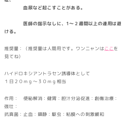
血尿など起こすことがある。
医師の指示なしに、1～２週間以上の連用は避
ける。
推奨量：（推奨量は人間用です。ワンニャンは
ここ
を
見てね）
ハイドロキシアントラセン誘導体として
１日２０ｍｇ～３０ｍｇ相当
作用： 便秘解消：健胃：胆汁分泌促進：創傷治療：
強壮：
抗真菌：止血：鎮静：駆虫：粘膜への刺激緩和