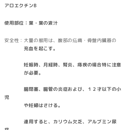
アロエクチンB
使用部位：葉・葉の液汁
安全性：大量の服用は、腹部の疝痛・骨盤内臓器の
充血を起こす。
妊娠時、月経時、腎炎、痔疾の場合特に注意
が必要。
腸閉塞、腸管の炎症および、１２才以下の小
児
や妊婦はさける。
連用すると、カリウム欠乏、アルブミン尿
症、